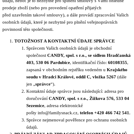
údajů, neboť je to nezbytné pro splnění smlouvy s Vámi ohledně
prodeje zboží (nebo pro provedení opatření přijatých
před uzavřením takové smlouvy), a dále provádí zpracování Vašich
osobních údajů, které je nezbytné pro plnění veřejnoprávních
povinností této společnosti.
TOTOŽNOST A KONTAKTNÍ ÚDAJE SPRÁVCE
Správcem Vašich osobních údajů je obchodní
společnost
CANDY, spol. s r.o., se sídlem Hradčanská
403, 530 06 Pardubice
, identifikační číslo:
60108355
,
zapsaná v obchodním rejstříku vedeném u
Krajského
soudu v Hradci Králové, oddíl C, vložka 5267
(dále
jen „
správce
“).
Kontaktní údaje správce jsou následující: adresa pro
doručování
CANDY, spol. s r.o., Žižkova 576, 533 04
Sezemice
, adresa elektronické
pošty info@familysnack.cz,
telefon +420 466 742 541.
Správce nejmenoval pověřence pro ochranu osobních
údajů.