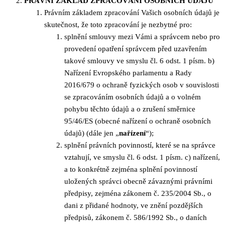
PRÁVNÍ ZÁKLAD ZPRACOVÁNÍ OSOBNÍCH ÚDAJŮ
Právním základem zpracování Vašich osobních údajů je
skutečnost, že toto zpracování je nezbytné pro:
splnění smlouvy mezi Vámi a správcem nebo pro
provedení opatření správcem před uzavřením
takové smlouvy ve smyslu čl. 6 odst. 1 písm. b)
Nařízení Evropského parlamentu a Rady
2016/679 o ochraně fyzických osob v souvislosti
se zpracováním osobních údajů a o volném
pohybu těchto údajů a o zrušení směrnice
95/46/ES (obecné nařízení o ochraně osobních
údajů) (dále jen „
nařízení
“);
splnění právních povinností, které se na správce
vztahují, ve smyslu čl. 6 odst. 1 písm. c) nařízení,
a to konkrétně zejména splnění povinností
uložených správci obecně závaznými právními
předpisy, zejména zákonem č. 235/2004 Sb., o
dani z přidané hodnoty, ve znění pozdějších
předpisů, zákonem č. 586/1992 Sb., o daních