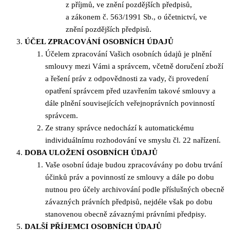
z příjmů, ve znění pozdějších předpisů,
a zákonem č. 563/1991 Sb., o účetnictví, ve
znění pozdějších předpisů.
ÚČEL ZPRACOVÁNÍ OSOBNÍCH ÚDAJŮ
Účelem zpracování Vašich osobních údajů je plnění
smlouvy mezi Vámi a správcem, včetně doručení zboží
a řešení práv z odpovědnosti za vady, či provedení
opatření správcem před uzavřením takové smlouvy a
dále plnění souvisejících veřejnoprávních povinností
správcem.
Ze strany správce nedochází k automatickému
individuálnímu rozhodování ve smyslu čl. 22 nařízení.
DOBA ULOŽENÍ OSOBNÍCH ÚDAJŮ
Vaše osobní údaje budou zpracovávány po dobu trvání
účinků práv a povinností ze smlouvy a dále po dobu
nutnou pro účely archivování podle příslušných obecně
závazných právních předpisů, nejdéle však po dobu
stanovenou obecně závaznými právními předpisy.
DALŠÍ PŘÍJEMCI OSOBNÍCH ÚDAJŮ